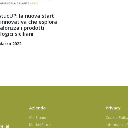
stucUP: la nuova start
 innovativa che esplora
alorizza i prodotti
logici siciliani
Marzo 2022
Azienda
Privacy
Chi Siamo
Cookie Polic
MarketPlace
Informativa 
e, al