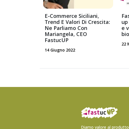
E-Commerce Siciliani,
Fa
Trend E Valori Di Crescita:
up
Ne Parliamo Con
e v
Mariangela, CEO
bio
FastucUP
22 
14 Giugno 2022
Diamo valore al produttor