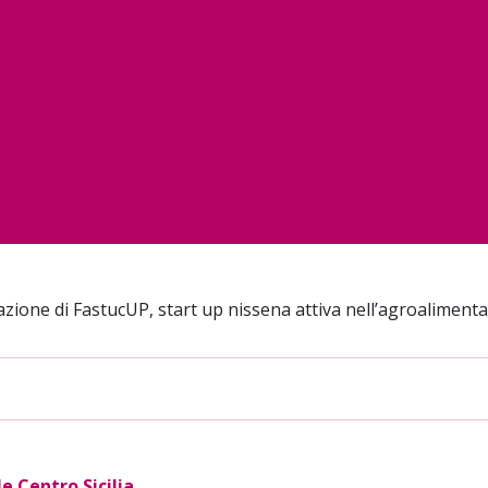
zione di FastucUP, start up nissena attiva nell’agroaliment
le Centro Sicilia