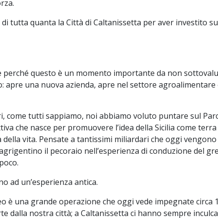
rza.
di tutta quanta la Città di Caltanissetta per aver investito s
e perché questo è un momento importante da non sottovalu
co: apre una nuova azienda, apre nel settore agroalimentar
ri, come tutti sappiamo, noi abbiamo voluto puntare sul Parco
ttiva che nasce per promuovere l’idea della Sicilia come terra
à della vita. Pensate a tantissimi miliardari che oggi vengono 
agrigentino il pecoraio nell’esperienza di conduzione del gr
poco.
no ad un’esperienza antica.
anneo è una grande operazione che oggi vede impegnate circa 
e dalla nostra città; a Caltanissetta ci hanno sempre inculcat