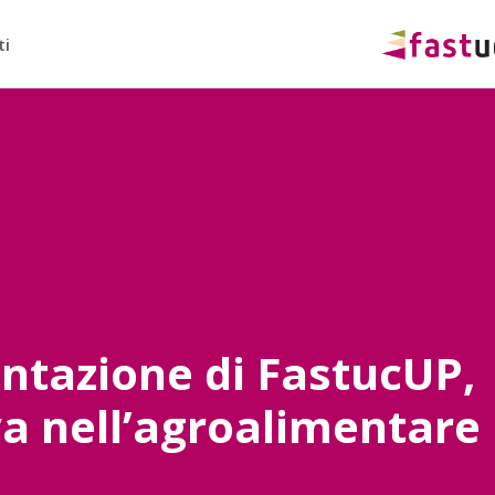
ti
entazione di FastucUP,
va nell’agroalimentare