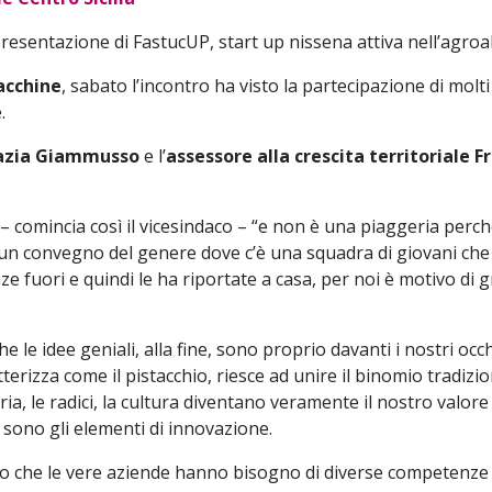
resentazione di FastucUP, start up nissena attiva nell’agroa
acchine
, sabato l’incontro ha visto la partecipazione di molt
.
razia Giammusso
e l’
assessore alla crescita territoriale 
– comincia così il vicesindaco – “e non è una piaggeria perc
un convegno del genere dove c’è una squadra di giovani che 
ze fuori e quindi le ha riportate a casa, per noi è motivo di 
 le idee geniali, alla fine, sono proprio davanti i nostri occ
tterizza come il pistacchio, riesce ad unire il binomio tradiz
ria, le radici, la cultura diventano veramente il nostro valor
 sono gli elementi di innovazione.
tto che le vere aziende hanno bisogno di diverse competenze