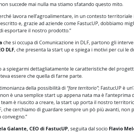
tà non succede mai nulla ma stiamo sfatando questo mito.
ché lavora nell’agroalimentare, in un contesto territoriale 
scritto e, grazie ad aziende come FastucUP, dobbiamo migl
i esportare il nostro prodotto.”
a
che si occupa di Comunicazione in DLF, partono gli interven
EO DLF
, che presenta la start up e spiega i motivi per cui le 
a spiegarmi dettagliatamente le caratteristiche del progetto
oteva essere che quella di farne parte.
imonianza della possibilità di
“fare territorio”
; FastucUP è un
non è una semplice start up appena nata ma è l’anteprima del
team è riuscito a creare, la start up porta il nostro territorio
DLF, che cerchiamo di guardare sempre un pò più avanti, non
to convegno.”
la Galante, CEO di FastucUP
, seguita dal socio
Flavio Mel