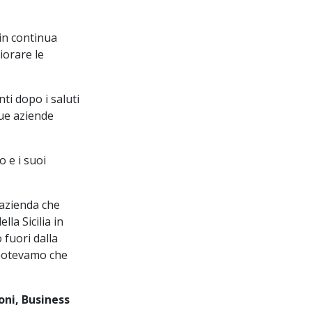
in continua
iorare le
ti dopo i saluti
due aziende
 e i suoi
’azienda che
la Sicilia in
 fuori dalla
 potevamo che
oni, Business