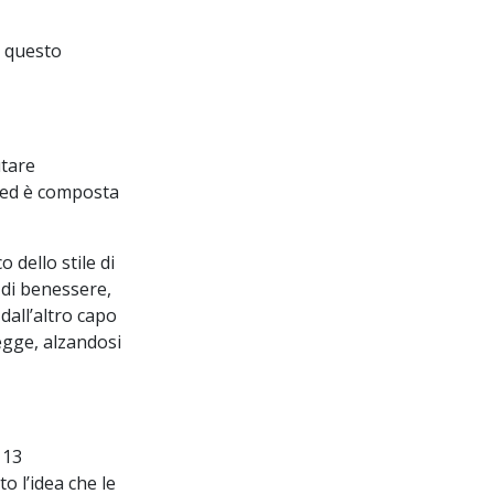
u questo
tare
e ed è composta
 dello stile di
 di benessere,
dall’altro capo
egge, alzandosi
113
o l’idea che le