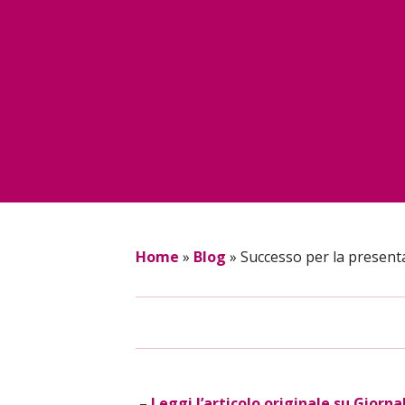
Home
»
Blog
»
Successo per la presenta
–
Leggi l’articolo originale su Giorna