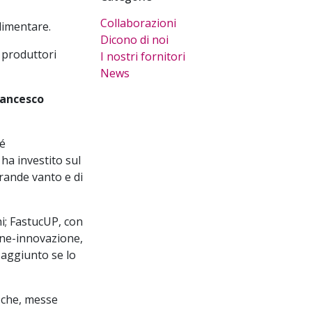
Collaborazioni
limentare.
Dicono di noi
i produttori
I nostri fornitori
News
Francesco
hé
ha investito sul
grande vanto e di
hi; FastucUP, con
ione-innovazione,
e aggiunto se lo
 che, messe