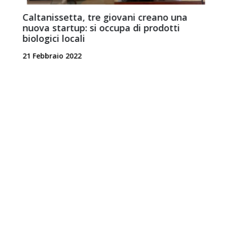
Caltanissetta, tre giovani creano una
nuova startup: si occupa di prodotti
biologici locali
2
21 Febbraio 2022
Azienda
Chi Siamo
MarketPlace
Diamo valore al produttore, al
Contatti
prodotto, alla terra che lo
produce e al consumatore.