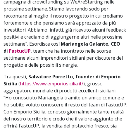
campagna di crowdfunding su WeAreStarting nelle
prossime settimane. Stiamo lavorando sodo per
raccontare al meglio il nostro progetto in cui crediamo
fortemente e che pensiamo sarà apprezzato da più
investitori. Abbiamo, infatti, già ricevuto alcuni feedback
positivi e crediamo di aggiungerne altri nelle prossime
settimane”. Esordisce così
Mariangela Galante, CEO
di
FastucUP
, team che ha incontrato nelle scorse
settimane alcuni imprenditori siciliani per discutere del
progetto e delle possibili sinergie.
Tra questi,
Salvatore Porretto, founder di Emporio
Sicilia
(
https://www.emporiosicilia.it/
), grosso
aggregatore mondiale di prodotti eccellenti siciliani:
“Ho conosciuto Mariangela tramite un amico comune e
ho subito voluto conoscere il resto del team di FastucUP.
Con Emporio Sicilia, conosco giornalmente tante realtà
del nostro territorio e credo che il valore aggiunto che
offrirà FastucUP, la vendita del pistacchio fresco, sia