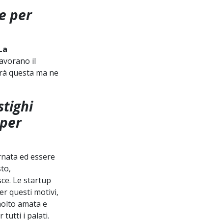
e per
La
lavorano il
arà questa ma ne
stighi
 per
rnata ed essere
to,
sce. Le startup
er questi motivi,
molto amata e
tutti i palati.