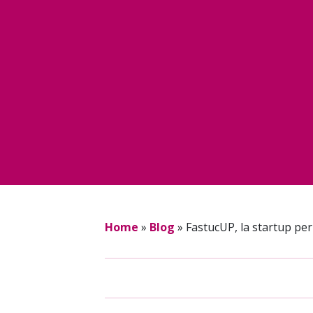
Home
»
Blog
»
FastucUP, la startup per