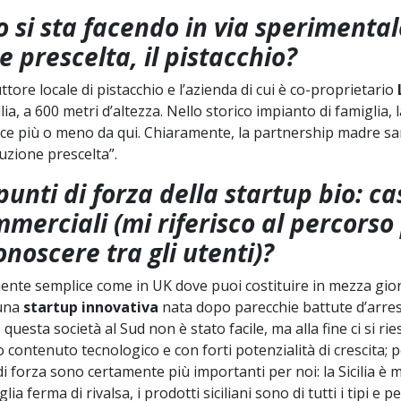
 si sta facendo in via sperimental
 prescelta, il pistacchio?
tore locale di pistacchio e l’azienda di cui è co-proprietario
lia, a 600 metri d’altezza. Nello storico impianto di famiglia, 
asce più o meno da qui. Chiaramente, la partnership madre s
uzione prescelta”.
i punti di forza della startup bio: ca
merciali (mi riferisco al percorso
onoscere tra gli utenti)?
amente semplice come in UK dove puoi costituire in mezza gio
 una
startup innovativa
nata dopo parecchie battute d’arres
uesta società al Sud non è stato facile, ma alla fine ci si rie
 contenuto tecnologico e con forti potenzialità di crescita; p
i forza sono certamente più importanti per noi: la Sicilia è 
 ferma di rivalsa, i prodotti siciliani sono di tutti i tipi e per 