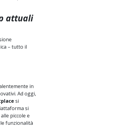
p attuali
nsione
a – tutto il
valentemente in
novativi. Ad oggi,
place
si
piattaforma si
 alle piccole e
le funzionalità