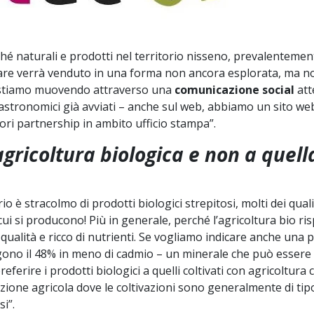
hé naturali e prodotti nel territorio nisseno, prevalentemente
olare verrà venduto in una forma non ancora esplorata, ma 
Ci stiamo muovendo attraverso una
comunicazione social
att
stronomici già avviati – anche sul web, abbiamo un sito web
iori partnership in ambito ufficio stampa”.
’agricoltura biologica e non a quell
io è stracolmo di prodotti biologici strepitosi, molti dei qua
cui si producono! Più in generale, perché l’agricoltura bio ris
qualità e ricco di nutrienti. Se vogliamo indicare anche una 
gono il 48% in meno di cadmio – un minerale che può essere t
eferire i prodotti biologici a quelli coltivati con agricoltura
ione agricola dove le coltivazioni sono generalmente di tip
si”.