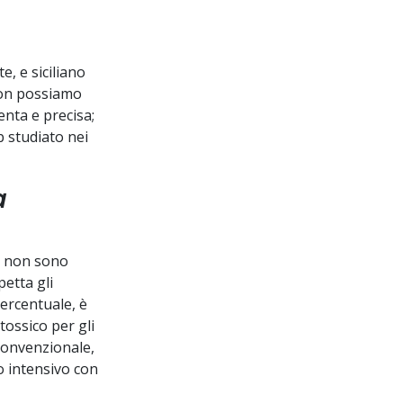
, e siciliano
non possiamo
enta e precisa;
 studiato nei
a
li non sono
petta gli
percentuale, è
ossico per gli
 convenzionale,
o intensivo con